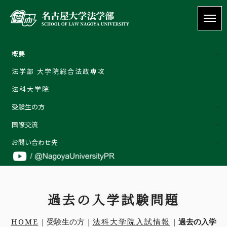
概要
法学部 大学院総合法政専攻
概要
法科大学院
ご挨拶 | Welcome message
受験生の方
教育理念
国際交流
特色
外部評価
お問い合わせ先
教員の紹介
お問い合わせ先
詳しくはこちら
お問い合わせ
過去の入学試験問題
受験生の方
在学生の方
HOME
| 受験生の方 |
法科大学院入試情報
|
過去の入学
卒業生の方