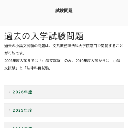
問い合わせ先
試験問題
総合メニュー
過去の入学試験問題
受験生の方まとめ
各種取り組み
過去の小論文試験の問題は、文系教務課法科大学院窓口で閲覧すること
が可能です。
学生の国際交流
大学へ進学の方
2009年度入試までは「小論文試験」のみ。2010年度入試からは「小論
法整備支援プロジェクト
文試験」と「法律科目試験」
法学部
リンク
大学院へ進学の方
キャンパスアジア
2026年度
G30国際社会科学プログラム
大学院総合法政専攻入試情報
法科大学院入試情報
2025年度
交換留学生の方