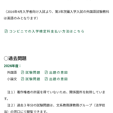
詳しくはこちら
（2016年4月入学者向け入試より、第3年次編入学入試の外国語試験教科
は英語のみとなります）
研究生・聴講生の方
詳しくはこちら
コンビニでの入学検定料支払い方法はこちら
卒業後の進路
就職について
○過去問題
大学院へ進学
2026年度：
外国語
試験問題
出題の意図
小論文
試験問題
出題の意図
注１）著作権者の許諾を得ていないため、関係箇所を削除していま
す。
注２）過去３年分の試験問題は、文系教務課教務グループ（法学担
当）の窓口にて閲覧できます。