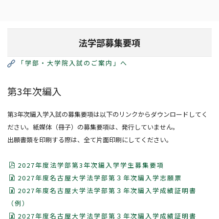
問い合わせ先
法学部募集要項
総合メニュー
「学部・大学院入試のご案内」へ
受験生の方まとめ
各種取り組み
第3年次編入
学生の国際交流
大学へ進学の方
法整備支援プロジェクト
第3年次編入学入試の募集要項は以下のリンクからダウンロードしてく
法学部
ださい。紙媒体（冊子）の募集要項は、発行していません。
リンク
出願書類を印刷する際は、全て片面印刷にしてください。
大学院へ進学の方
キャンパスアジア
G30国際社会科学プログラム
大学院総合法政専攻入試情報
2027年度法学部第3年次編入学学生募集要項
法科大学院入試情報
2027年度名古屋大学法学部第３年次編入学志願票
2027年度名古屋大学法学部第３年次編入学成績証明書
（例）
交換留学生の方
2027年度名古屋大学法学部第３年次編入学成績証明書