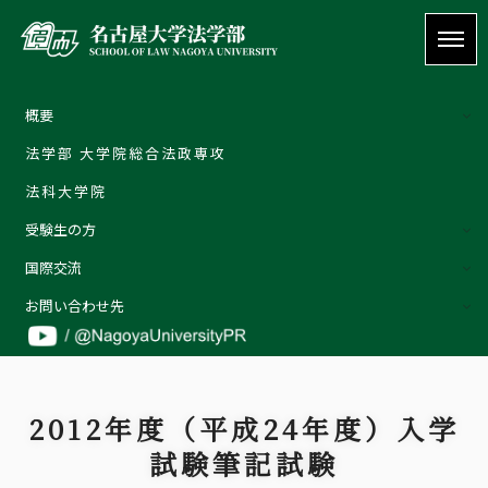
概要
法学部 大学院総合法政専攻
概要
法科大学院
ご挨拶 | Welcome message
受験生の方
教育理念
国際交流
特色
外部評価
お問い合わせ先
教員の紹介
お問い合わせ先
詳しくはこちら
お問い合わせ
2012年度（平成24年度）入学
受験生の方
試験筆記試験
在学生の方
卒業生の方