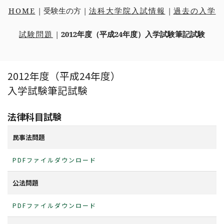
HOME
| 受験生の方 |
法科大学院入試情報
|
過去の入学
問い合わせ先
試験問題
|
2012年度（平成24年度）入学試験筆記試験
総合メニュー
2012年度（平成24年度）
受験生の方まとめ
各種取り組み
入学試験筆記試験
学生の国際交流
大学へ進学の方
法整備支援プロジェクト
法律科目試験
法学部
リンク
民事法問題
大学院へ進学の方
キャンパスアジア
PDFファイルダウンロード
G30国際社会科学プログラム
大学院総合法政専攻入試情報
法科大学院入試情報
公法問題
PDFファイルダウンロード
交換留学生の方