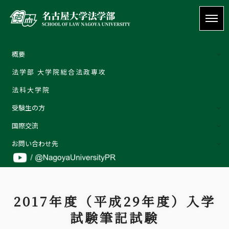
概要
法学部 大学院総合法政専攻
概要
法科大学院
ご挨拶 | Welcome message
受験生の方
教育理念
国際交流
特色
外部評価
お問い合わせ先
教員の紹介
お問い合わせ先
詳しくはこちら
お問い合わせ
2017年度（平成29年度）入学
受験生の方
試験筆記試験
在学生の方
卒業生の方