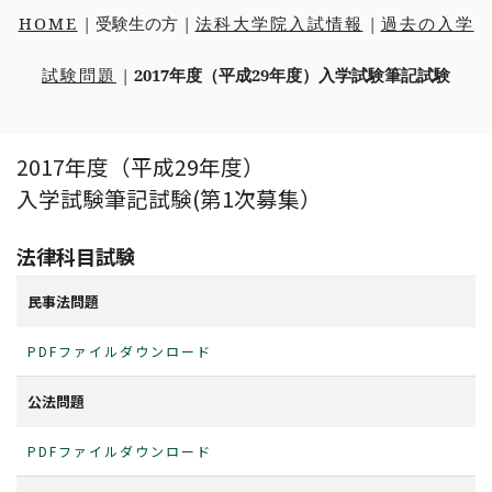
HOME
| 受験生の方 |
法科大学院入試情報
|
過去の入学
問い合わせ先
試験問題
|
2017年度（平成29年度）入学試験筆記試験
総合メニュー
2017年度（平成29年度）
受験生の方まとめ
各種取り組み
入学試験筆記試験(第1次募集）
学生の国際交流
大学へ進学の方
法整備支援プロジェクト
法律科目試験
法学部
リンク
民事法問題
大学院へ進学の方
キャンパスアジア
PDFファイルダウンロード
G30国際社会科学プログラム
大学院総合法政専攻入試情報
法科大学院入試情報
公法問題
PDFファイルダウンロード
交換留学生の方