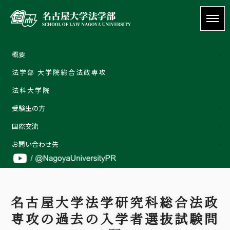
概要
法学部 大学院総合法政専攻
概要
法科大学院
ご挨拶 | Welcome message
受験生の方
教育理念
国際交流
特色
外部評価
お問い合わせ先
教員の紹介
お問い合わせ先
詳しくはこちら
お問い合わせ
名古屋大学法学研究科総合法政
受験生の方
専攻の過去の入学者選抜試験問
在学生の方
卒業生の方