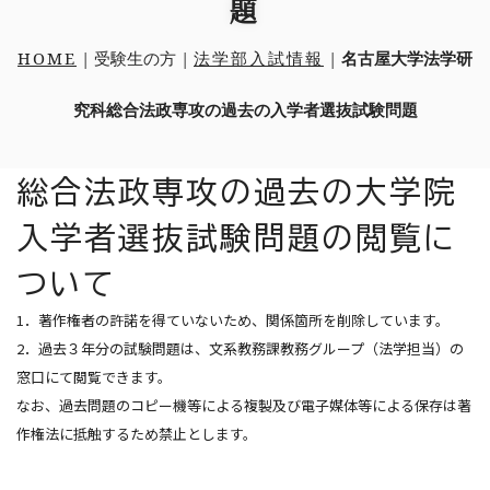
題
問い合わせ先
HOME
| 受験生の方 |
法学部入試情報
|
名古屋大学法学研
究科総合法政専攻の過去の入学者選抜試験問題
総合メニュー
受験生の方まとめ
各種取り組み
総合法政専攻の過去の大学院
学生の国際交流
大学へ進学の方
入学者選抜試験問題の閲覧に
法整備支援プロジェクト
法学部
ついて
リンク
1．著作権者の許諾を得ていないため、関係箇所を削除しています。
大学院へ進学の方
キャンパスアジア
2．過去３年分の試験問題は、⽂系教務課教務グループ（法学担当）の
G30国際社会科学プログラム
大学院総合法政専攻入試情報
窓⼝にて閲覧できます。
法科大学院入試情報
なお、過去問題のコピー機等による複製及び電⼦媒体等による保存は著
作権法に抵触するため禁⽌とします。
交換留学生の方