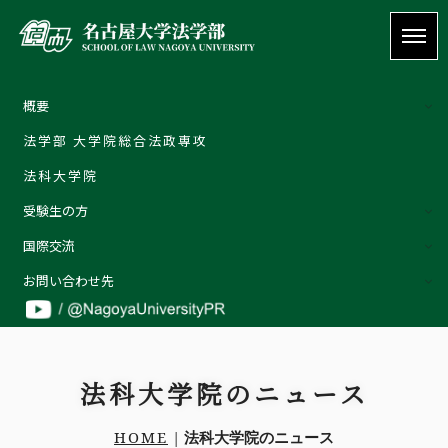
概要
法学部 大学院総合法政専攻
概要
法科大学院
ご挨拶 | Welcome message
受験生の方
教育理念
国際交流
特色
外部評価
お問い合わせ先
教員の紹介
お問い合わせ先
詳しくはこちら
お問い合わせ
法科大学院のニュース
受験生の方
在学生の方
HOME
|
法科大学院のニュース
卒業生の方