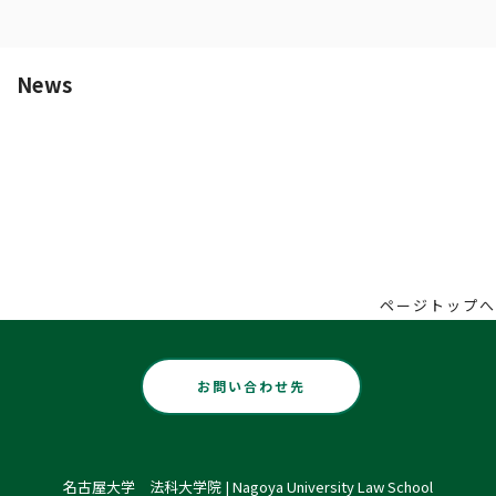
企業、外部の方
問い合わせ先
News
[%article_date_notime_dot%] [%new:New%]
総合メニュー
[%title%]
See more
受験生の方まとめ
各種取り組み
国際交流
大学へ進学の方
世界に向けた取り組み
法学部
リンク
ページトップへ
大学院へ進学の方
キャンパスアジア
G30国際社会科学プログラム
大学院総合法政専攻入試情報
お問い合わせ先
キャンパスアセアン
法科大学院入試情報
名古屋大学 法科大学院 | Nagoya University Law School
交換留学生の方