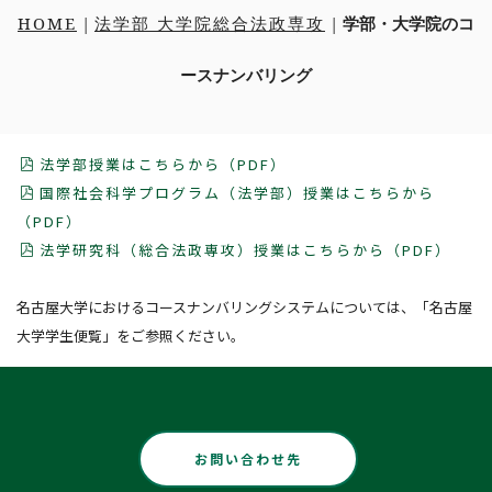
HOME
|
法学部 大学院総合法政専攻
|
学部・大学院のコ
問い合わせ先
ースナンバリング
総合メニュー
法学部授業はこちらから（PDF）
受験生の方まとめ
各種取り組み
国際社会科学プログラム（法学部）授業はこちらから
学生の国際交流
（PDF）
大学へ進学の方
法整備支援プロジェクト
法学研究科（総合法政専攻）授業はこちらから（PDF）
法学部
リンク
名古屋大学におけるコースナンバリングシステムについては、「名古屋
大学院へ進学の方
キャンパスアジア
大学学生便覧」をご参照ください。
G30国際社会科学プログラム
大学院総合法政専攻入試情報
法科大学院入試情報
お問い合わせ先
交換留学生の方