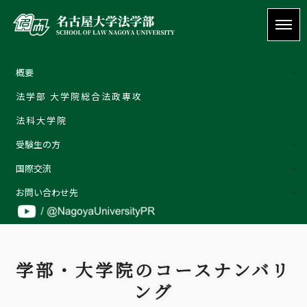
概要
法学部 大学院総合法政専攻
概要
法科大学院
ご挨拶 | Welcome message
受験生の方
教育理念
国際交流
特色
外部評価
お問い合わせ先
教員の紹介
お問い合わせ先
詳しくはこちら
お問い合わせ
学部・大学院のコースナンバリ
受験生の方
ング
在学生の方
卒業生の方